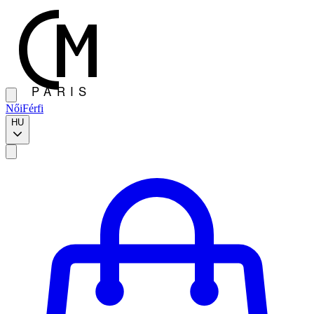
Női
Férfi
HU