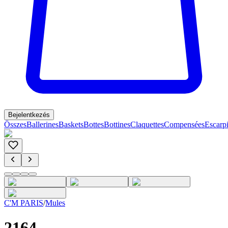
Bejelentkezés
Összes
Ballerines
Baskets
Bottes
Bottines
Claquettes
Compensées
Escarp
C'M PARIS
/
Mules
2164