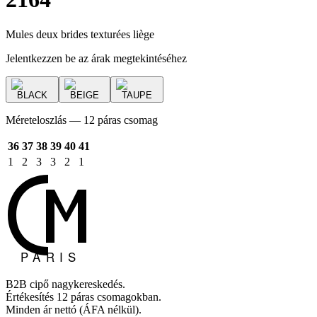
Mules deux brides texturées liège
Jelentkezzen be az árak megtekintéséhez
BLACK
BEIGE
TAUPE
Méreteloszlás — 12 páras csomag
36
37
38
39
40
41
1
2
3
3
2
1
B2B cipő nagykereskedés.
Értékesítés 12 páras csomagokban.
Minden ár nettó (ÁFA nélkül).