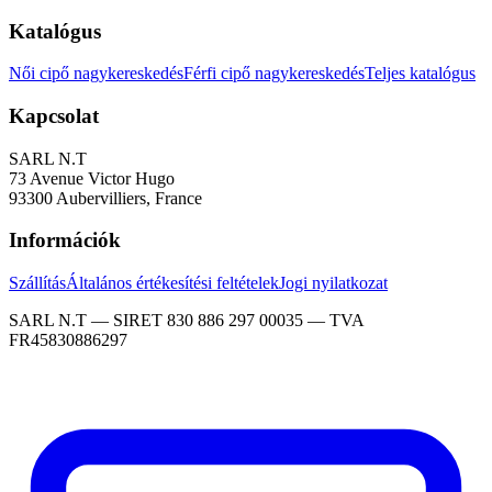
Katalógus
Női cipő nagykereskedés
Férfi cipő nagykereskedés
Teljes katalógus
Kapcsolat
SARL N.T
73 Avenue Victor Hugo
93300 Aubervilliers, France
Információk
Szállítás
Általános értékesítési feltételek
Jogi nyilatkozat
SARL N.T — SIRET 830 886 297 00035 — TVA
FR45830886297