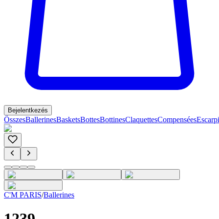
Bejelentkezés
Összes
Ballerines
Baskets
Bottes
Bottines
Claquettes
Compensées
Escarp
C'M PARIS
/
Ballerines
1239