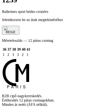
Ballerines sport brides croisées
Jelentkezzen be az árak megtekintéséhez
BEIGE
Méreteloszlás — 12 páras csomag
36
37
38
39
40
41
1
2
3
3
2
1
B2B cipő nagykereskedés.
Értékesítés 12 páras csomagokban.
Minden ár nettó (ÁFA nélkül).