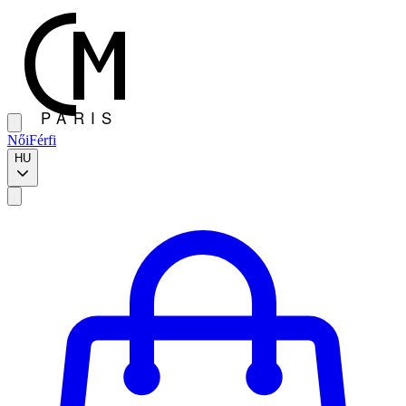
Női
Férfi
HU