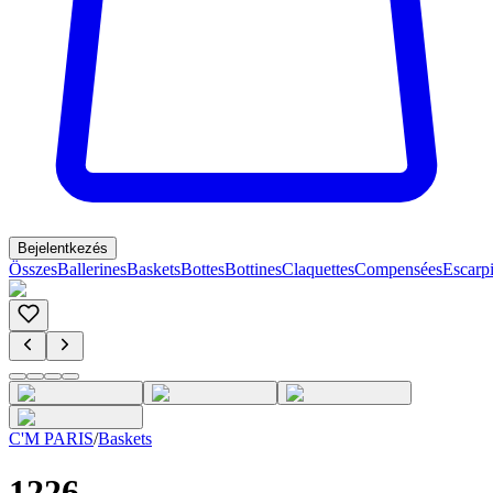
Bejelentkezés
Összes
Ballerines
Baskets
Bottes
Bottines
Claquettes
Compensées
Escarp
C'M PARIS
/
Baskets
1226