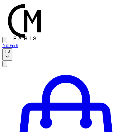
Női
Férfi
HU