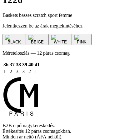
Baskets basses scratch sport femme
Jelentkezzen be az árak megtekintéséhez
BLACK
BEIGE
WHITE
PINK
Méreteloszlás — 12 páras csomag
36
37
38
39
40
41
1
2
3
3
2
1
B2B cipő nagykereskedés.
Értékesítés 12 páras csomagokban.
Minden ár nettó (ÁFA nélkül).