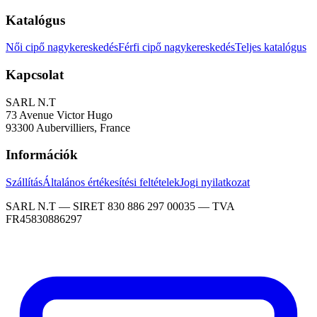
Katalógus
Női cipő nagykereskedés
Férfi cipő nagykereskedés
Teljes katalógus
Kapcsolat
SARL N.T
73 Avenue Victor Hugo
93300 Aubervilliers, France
Információk
Szállítás
Általános értékesítési feltételek
Jogi nyilatkozat
SARL N.T — SIRET 830 886 297 00035 — TVA
FR45830886297