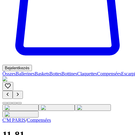
Bejelentkezés
Összes
Ballerines
Baskets
Bottes
Bottines
Claquettes
Compensées
Escarp
C'M PARIS
/
Compensées
11-81