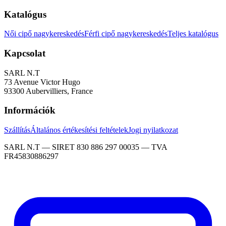
Katalógus
Női cipő nagykereskedés
Férfi cipő nagykereskedés
Teljes katalógus
Kapcsolat
SARL N.T
73 Avenue Victor Hugo
93300 Aubervilliers, France
Információk
Szállítás
Általános értékesítési feltételek
Jogi nyilatkozat
SARL N.T — SIRET 830 886 297 00035 — TVA
FR45830886297