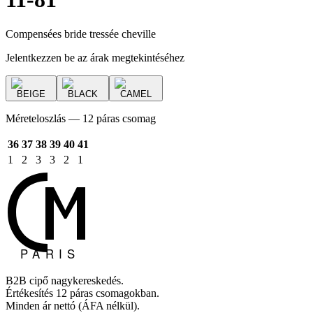
Compensées bride tressée cheville
Jelentkezzen be az árak megtekintéséhez
BEIGE
BLACK
CAMEL
Méreteloszlás — 12 páras csomag
36
37
38
39
40
41
1
2
3
3
2
1
B2B cipő nagykereskedés.
Értékesítés 12 páras csomagokban.
Minden ár nettó (ÁFA nélkül).