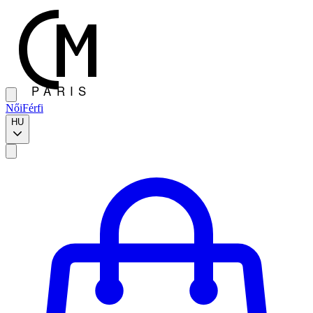
Női
Férfi
HU