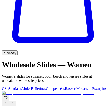
Σύνδεση
Wholesale Slides — Women
Women's slides for summer: pool, beach and leisure styles at
unbeatable wholesale prices.
Όλα
Sandales
Mules
Ballerines
Compensées
Baskets
Mocassins
Escarpin