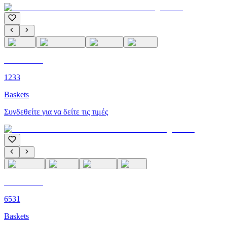
C'M PARIS
1233
Baskets
Συνδεθείτε για να δείτε τις τιμές
C'M PARIS
6531
Baskets