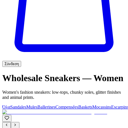
Σύνδεση
Wholesale Sneakers — Women
Women's fashion sneakers: low-tops, chunky soles, glitter finishes
and animal prints.
Όλα
Sandales
Mules
Ballerines
Compensées
Baskets
Mocassins
Escarpin