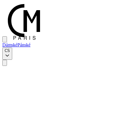
Dámské
Pánské
CS