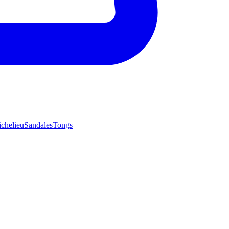
ichelieu
Sandales
Tongs