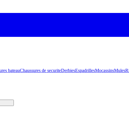
ures bateau
Chaussures de securite
Derbies
Espadrilles
Mocassins
Mules
R