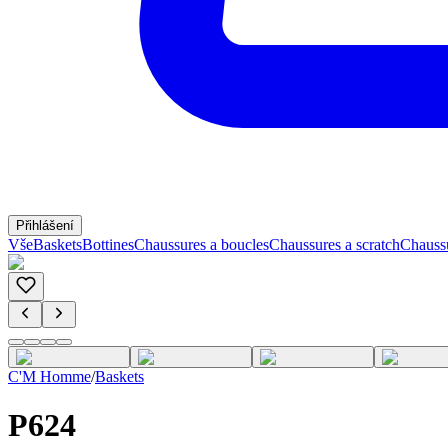
Přihlášení
Vše
Baskets
Bottines
Chaussures a boucles
Chaussures a scratch
Chauss
C'M Homme
/
Baskets
P624