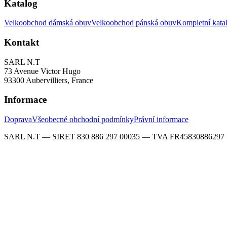
Katalog
Velkoobchod dámská obuv
Velkoobchod pánská obuv
Kompletní kata
Kontakt
SARL N.T
73 Avenue Victor Hugo
93300 Aubervilliers, France
Informace
Doprava
Všeobecné obchodní podmínky
Právní informace
SARL N.T — SIRET 830 886 297 00035 — TVA FR45830886297