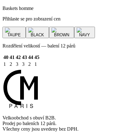
Baskets homme
Přihlaste se pro zobrazení cen
TAUPE
BLACK
BROWN
NAVY
Rozdělení velikostí — balení 12 párů
40
41
42
43
44
45
1
2
3
3
2
1
Velkoobchod s obuví B2B.
Prodej po baleních 12 párů.
Všechny ceny jsou uvedeny bez DPH.