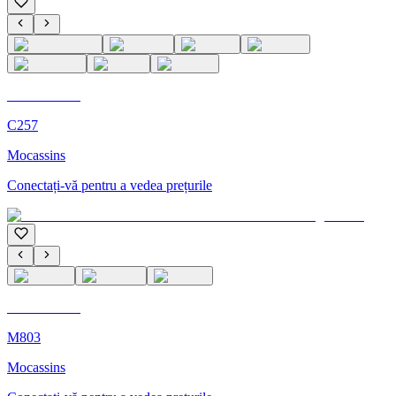
C'M Homme
C257
Mocassins
Conectați-vă pentru a vedea prețurile
C'M Homme
M803
Mocassins