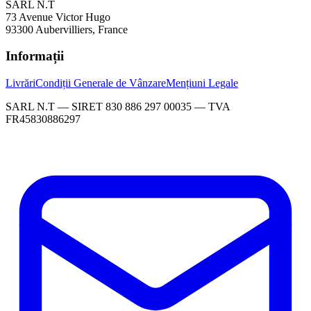
SARL N.T
73 Avenue Victor Hugo
93300 Aubervilliers, France
Informații
Livrări
Condiții Generale de Vânzare
Mențiuni Legale
SARL N.T — SIRET 830 886 297 00035 — TVA
FR45830886297