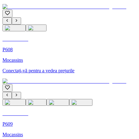
C'M Homme
P608
Mocassins
Conectați-vă pentru a vedea prețurile
C'M Homme
P609
Mocassins