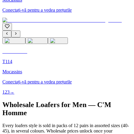
Conectați-vă pentru a vedea prețurile
C'M Homme
T114
Mocassins
Conectați-vă pentru a vedea prețurile
1
2
3
→
Wholesale Loafers for Men — C'M
Homme
Every loafers style is sold in packs of 12 pairs in assorted sizes (40-
45), in several colours. Wholesale prices unlock once your