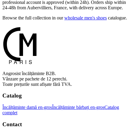
professional account is approved (within 24h). Orders ship within
24-48h from Aubervilliers, France, with delivery across Europe.
Browse the full collection in our
wholesale men's shoes
catalogue.
Angrosist încălțăminte B2B.
Vânzare pe pachete de 12 perechi.
Toate prețurile sunt afișate fără TVA.
Catalog
Încălțăminte damă en-gros
Încălțăminte bărbați en-gros
Catalog
complet
Contact