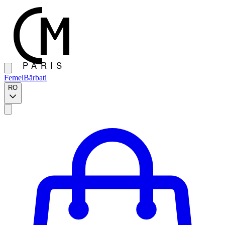
Femei
Bărbați
RO