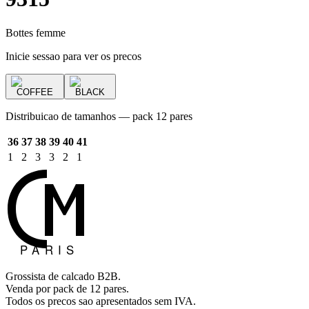
Bottes femme
Inicie sessao para ver os precos
COFFEE
BLACK
Distribuicao de tamanhos — pack 12 pares
36
37
38
39
40
41
1
2
3
3
2
1
Grossista de calcado B2B.
Venda por pack de 12 pares.
Todos os precos sao apresentados sem IVA.