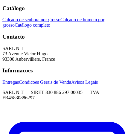
Catálogo
Calçado de senhora por grosso
Calçado de homem por
grosso
Catálogo completo
Contacto
SARL N.T
73 Avenue Victor Hugo
93300 Aubervilliers, France
Informacoes
Entregas
Condicoes Gerais de Venda
Avisos Legais
SARL N.T — SIRET 830 886 297 00035 — TVA
FR45830886297