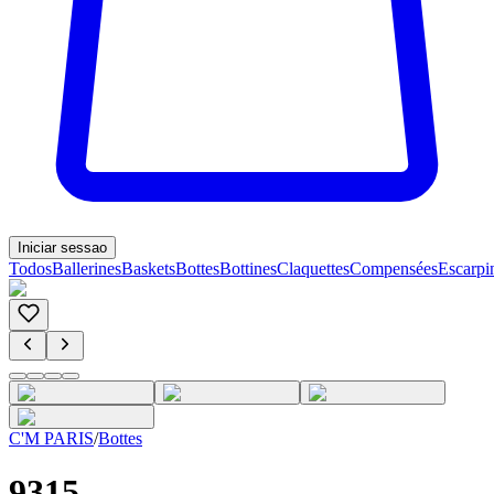
Iniciar sessao
Todos
Ballerines
Baskets
Bottes
Bottines
Claquettes
Compensées
Escarpi
C'M PARIS
/
Bottes
9315