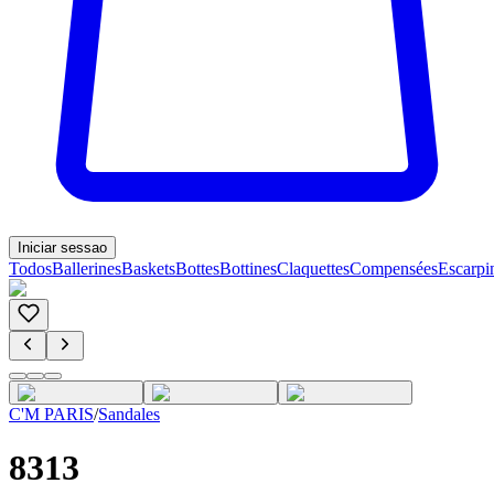
Iniciar sessao
Todos
Ballerines
Baskets
Bottes
Bottines
Claquettes
Compensées
Escarpi
C'M PARIS
/
Sandales
8313