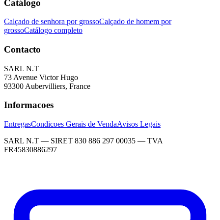
Catálogo
Calçado de senhora por grosso
Calçado de homem por
grosso
Catálogo completo
Contacto
SARL N.T
73 Avenue Victor Hugo
93300 Aubervilliers, France
Informacoes
Entregas
Condicoes Gerais de Venda
Avisos Legais
SARL N.T — SIRET 830 886 297 00035 — TVA
FR45830886297