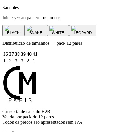
Sandales
Inicie sessao para ver os precos
BLACK
SNAKE
WHITE
LEOPARD
Distribuicao de tamanhos — pack 12 pares
36
37
38
39
40
41
1
2
3
3
2
1
Grossista de calcado B2B.
Venda por pack de 12 pares.
Todos os precos sao apresentados sem IVA.