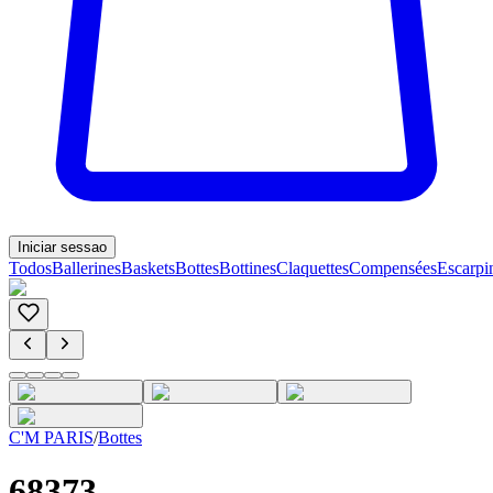
Iniciar sessao
Todos
Ballerines
Baskets
Bottes
Bottines
Claquettes
Compensées
Escarpi
C'M PARIS
/
Bottes
68373