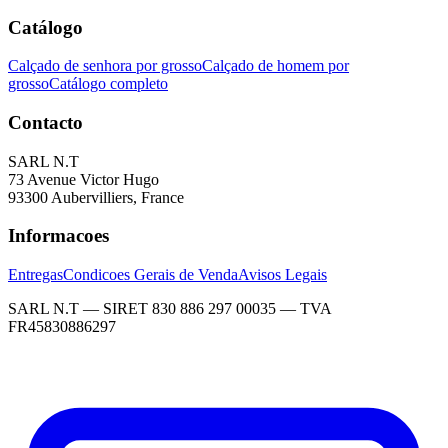
Catálogo
Calçado de senhora por grosso
Calçado de homem por
grosso
Catálogo completo
Contacto
SARL N.T
73 Avenue Victor Hugo
93300 Aubervilliers, France
Informacoes
Entregas
Condicoes Gerais de Venda
Avisos Legais
SARL N.T — SIRET 830 886 297 00035 — TVA
FR45830886297