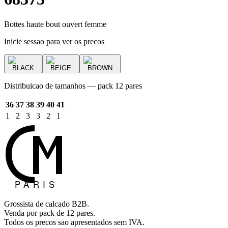
Bottes haute bout ouvert femme
Inicie sessao para ver os precos
BLACK
BEIGE
BROWN
Distribuicao de tamanhos — pack 12 pares
36
37
38
39
40
41
1
2
3
3
2
1
Grossista de calcado B2B.
Venda por pack de 12 pares.
Todos os precos sao apresentados sem IVA.