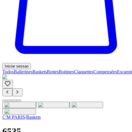
Iniciar sessao
Todos
Ballerines
Baskets
Bottes
Bottines
Claquettes
Compensées
Escarpi
C'M PARIS
/
Baskets
6535