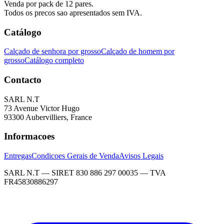
Venda por pack de 12 pares.
Todos os precos sao apresentados sem IVA.
Catálogo
Calçado de senhora por grosso
Calçado de homem por
grosso
Catálogo completo
Contacto
SARL N.T
73 Avenue Victor Hugo
93300 Aubervilliers, France
Informacoes
Entregas
Condicoes Gerais de Venda
Avisos Legais
SARL N.T — SIRET 830 886 297 00035 — TVA
FR45830886297