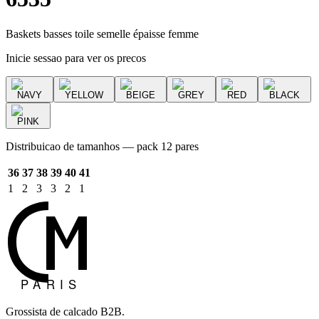
Baskets basses toile semelle épaisse femme
Inicie sessao para ver os precos
NAVY
YELLOW
BEIGE
GREY
RED
BLACK
PINK
Distribuicao de tamanhos — pack 12 pares
36
37
38
39
40
41
1
2
3
3
2
1
Grossista de calcado B2B.