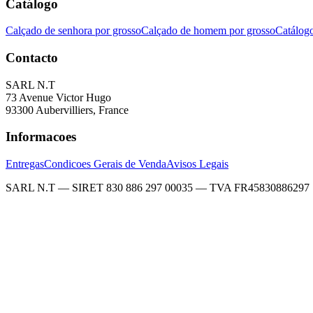
Catálogo
Calçado de senhora por grosso
Calçado de homem por grosso
Catálog
Contacto
SARL N.T
73 Avenue Victor Hugo
93300 Aubervilliers, France
Informacoes
Entregas
Condicoes Gerais de Venda
Avisos Legais
SARL N.T — SIRET 830 886 297 00035 — TVA FR45830886297