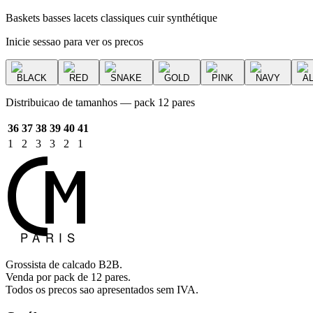
Baskets basses lacets classiques cuir synthétique
Inicie sessao para ver os precos
BLACK
RED
SNAKE
GOLD
PINK
NAVY
A
Distribuicao de tamanhos — pack 12 pares
36
37
38
39
40
41
1
2
3
3
2
1
Grossista de calcado B2B.
Venda por pack de 12 pares.
Todos os precos sao apresentados sem IVA.