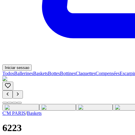
Iniciar sessao
Todos
Ballerines
Baskets
Bottes
Bottines
Claquettes
Compensées
Escarpi
C'M PARIS
/
Baskets
6223