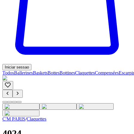
Iniciar sessao
Todos
Ballerines
Baskets
Bottes
Bottines
Claquettes
Compensées
Escarpi
C'M PARIS
/
Claquettes
4024