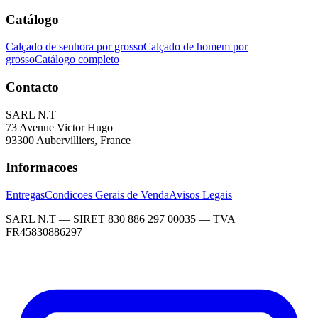
Catálogo
Calçado de senhora por grosso
Calçado de homem por
grosso
Catálogo completo
Contacto
SARL N.T
73 Avenue Victor Hugo
93300 Aubervilliers, France
Informacoes
Entregas
Condicoes Gerais de Venda
Avisos Legais
SARL N.T — SIRET 830 886 297 00035 — TVA
FR45830886297