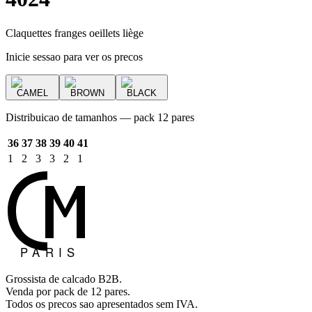
Claquettes franges oeillets liège
Inicie sessao para ver os precos
CAMEL
BROWN
BLACK
Distribuicao de tamanhos — pack 12 pares
36
37
38
39
40
41
1
2
3
3
2
1
Grossista de calcado B2B.
Venda por pack de 12 pares.
Todos os precos sao apresentados sem IVA.