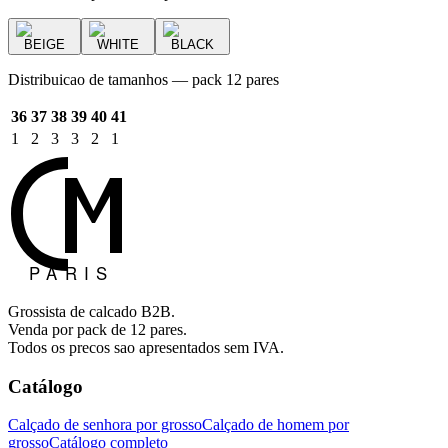
BEIGE
WHITE
BLACK
Distribuicao de tamanhos — pack 12 pares
36
37
38
39
40
41
1
2
3
3
2
1
Grossista de calcado B2B.
Venda por pack de 12 pares.
Todos os precos sao apresentados sem IVA.
Catálogo
Calçado de senhora por grosso
Calçado de homem por
grosso
Catálogo completo