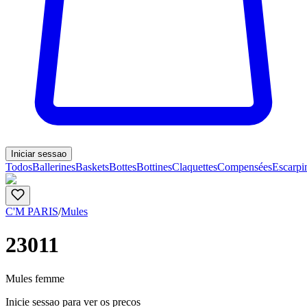
Iniciar sessao
Todos
Ballerines
Baskets
Bottes
Bottines
Claquettes
Compensées
Escarpi
C'M PARIS
/
Mules
23011
Mules femme
Inicie sessao para ver os precos