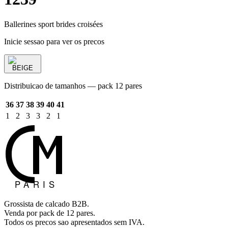
Ballerines sport brides croisées
Inicie sessao para ver os precos
BEIGE
Distribuicao de tamanhos — pack 12 pares
36
37
38
39
40
41
1
2
3
3
2
1
Grossista de calcado B2B.
Venda por pack de 12 pares.
Todos os precos sao apresentados sem IVA.