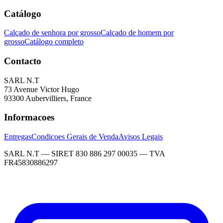
Catálogo
Calçado de senhora por grosso
Calçado de homem por
grosso
Catálogo completo
Contacto
SARL N.T
73 Avenue Victor Hugo
93300 Aubervilliers, France
Informacoes
Entregas
Condicoes Gerais de Venda
Avisos Legais
SARL N.T — SIRET 830 886 297 00035 — TVA
FR45830886297