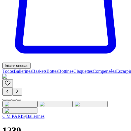
Iniciar sessao
Todos
Ballerines
Baskets
Bottes
Bottines
Claquettes
Compensées
Escarpi
C'M PARIS
/
Ballerines
1239