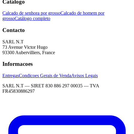
Catálogo
Calçado de senhora por grosso
Calçado de homem por
grosso
Catálogo completo
Contacto
SARL N.T
73 Avenue Victor Hugo
93300 Aubervilliers, France
Informacoes
Entregas
Condicoes Gerais de Venda
Avisos Legais
SARL N.T — SIRET 830 886 297 00035 — TVA
FR45830886297