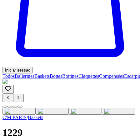
Iniciar sessao
Todos
Ballerines
Baskets
Bottes
Bottines
Claquettes
Compensées
Escarpi
C'M PARIS
/
Baskets
1229