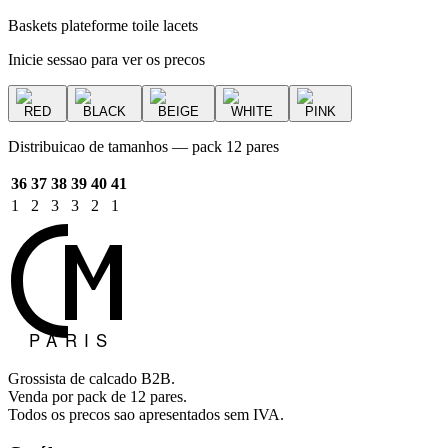
Baskets plateforme toile lacets
Inicie sessao para ver os precos
RED
BLACK
BEIGE
WHITE
PINK
Distribuicao de tamanhos — pack 12 pares
36
37
38
39
40
41
1
2
3
3
2
1
Grossista de calcado B2B.
Venda por pack de 12 pares.
Todos os precos sao apresentados sem IVA.