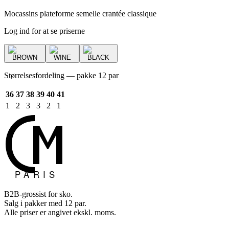
Mocassins plateforme semelle crantée classique
Log ind for at se priserne
BROWN
WINE
BLACK
Størrelsesfordeling — pakke 12 par
36
37
38
39
40
41
1
2
3
3
2
1
B2B-grossist for sko.
Salg i pakker med 12 par.
Alle priser er angivet ekskl. moms.