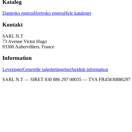
Katalog
Damesko engros
Herresko engros
Hele kataloget
Kontakt
SARL N.T
73 Avenue Victor Hugo
93300 Aubervilliers, France
Information
Leveringer
Generelle salgsbetingelser
Juridisk information
SARL N.T — SIRET 830 886 297 00035 — TVA FR45830886297