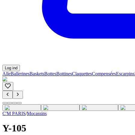
Log ind
Alle
Ballerines
Baskets
Bottes
Bottines
Claquettes
Compensées
Escarpins
C'M PARIS
/
Mocassins
Y-105