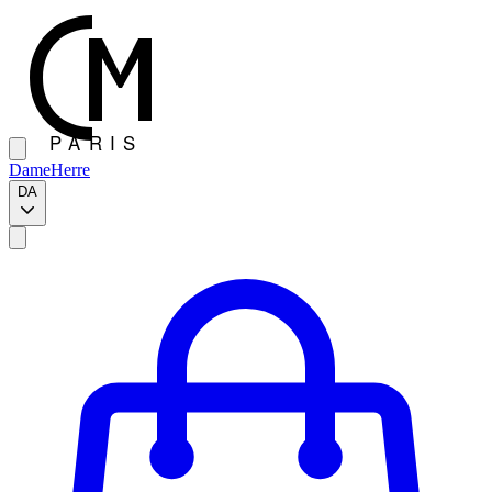
Dame
Herre
DA