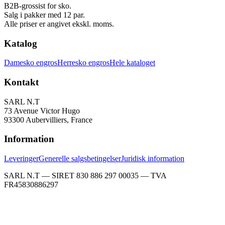
B2B-grossist for sko.
Salg i pakker med 12 par.
Alle priser er angivet ekskl. moms.
Katalog
Damesko engros
Herresko engros
Hele kataloget
Kontakt
SARL N.T
73 Avenue Victor Hugo
93300 Aubervilliers, France
Information
Leveringer
Generelle salgsbetingelser
Juridisk information
SARL N.T — SIRET 830 886 297 00035 — TVA
FR45830886297