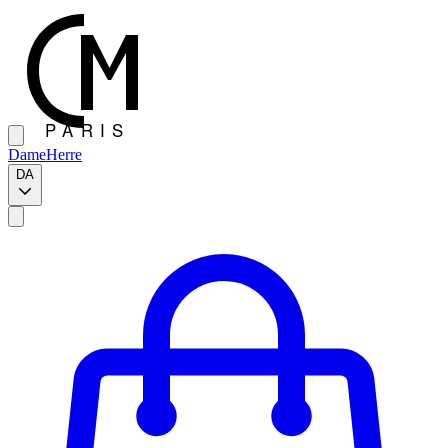
Dame
Herre
DA