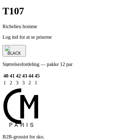
T107
Richelieu homme
Log ind for at se priserne
BLACK
Størrelsesfordeling — pakke 12 par
40
41
42
43
44
45
1
2
3
3
2
1
B2B-grossist for sko.