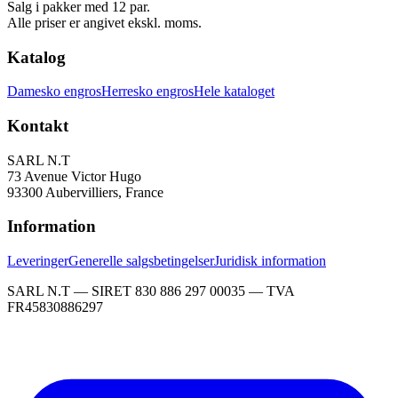
Salg i pakker med 12 par.
Alle priser er angivet ekskl. moms.
Katalog
Damesko engros
Herresko engros
Hele kataloget
Kontakt
SARL N.T
73 Avenue Victor Hugo
93300 Aubervilliers, France
Information
Leveringer
Generelle salgsbetingelser
Juridisk information
SARL N.T — SIRET 830 886 297 00035 — TVA
FR45830886297