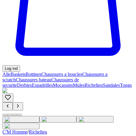
Log ind
Alle
Baskets
Bottines
Chaussures a boucles
Chaussures a
scratch
Chaussures bateau
Chaussures de
securite
Derbies
Espadrilles
Mocassins
Mules
Richelieu
Sandales
Tongs
C'M Homme
/
Richelieu