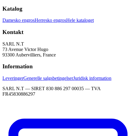
Katalog
Damesko engros
Herresko engros
Hele kataloget
Kontakt
SARL N.T
73 Avenue Victor Hugo
93300 Aubervilliers, France
Information
Leveringer
Generelle salgsbetingelser
Juridisk information
SARL N.T — SIRET 830 886 297 00035 — TVA
FR45830886297