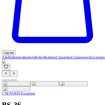
Log ind
Alle
Ballerines
Baskets
Bottes
Bottines
Claquettes
Compensées
Escarpins
C'M PARIS
/
Escarpins
BS-36