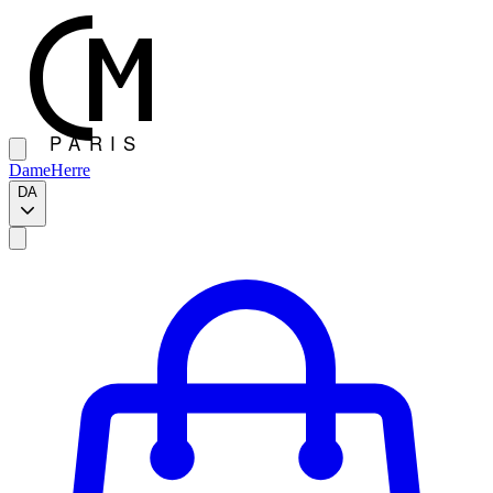
Dame
Herre
DA