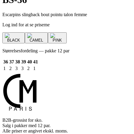
Escarpins slingback bout pointu talon femme
Log ind for at se priserne
BLACK
CAMEL
PINK
Størrelsesfordeling — pakke 12 par
36
37
38
39
40
41
1
2
3
3
2
1
B2B-grossist for sko.
Salg i pakker med 12 par.
Alle priser er angivet ekskl. moms.