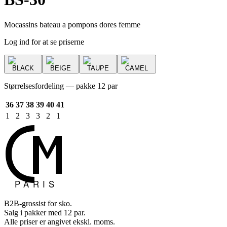
Mocassins bateau a pompons dores femme
Log ind for at se priserne
BLACK
BEIGE
TAUPE
CAMEL
Størrelsesfordeling — pakke 12 par
36
37
38
39
40
41
1
2
3
3
2
1
B2B-grossist for sko.
Salg i pakker med 12 par.
Alle priser er angivet ekskl. moms.