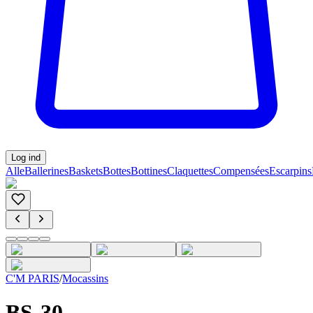
Log ind
Alle
Ballerines
Baskets
Bottes
Bottines
Claquettes
Compensées
Escarpins
C'M PARIS
/
Mocassins
BS-30