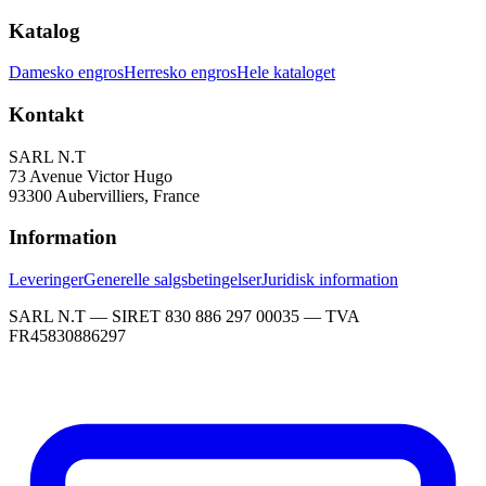
Katalog
Damesko engros
Herresko engros
Hele kataloget
Kontakt
SARL N.T
73 Avenue Victor Hugo
93300 Aubervilliers, France
Information
Leveringer
Generelle salgsbetingelser
Juridisk information
SARL N.T — SIRET 830 886 297 00035 — TVA
FR45830886297