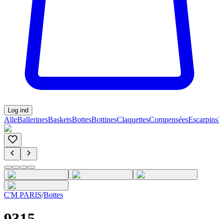
Log ind
Alle
Ballerines
Baskets
Bottes
Bottines
Claquettes
Compensées
Escarpins
C'M PARIS
/
Bottes
9315