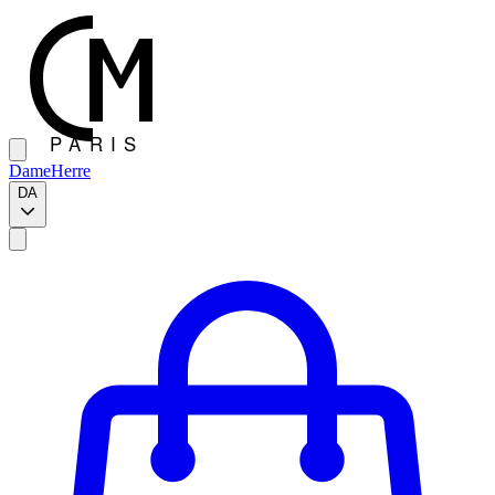
Dame
Herre
DA