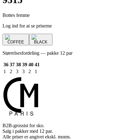
Bottes femme
Log ind for at se priserne
COFFEE
BLACK
Størrelsesfordeling — pakke 12 par
36
37
38
39
40
41
1
2
3
3
2
1
B2B-grossist for sko.
Salg i pakker med 12 par.
Alle priser er angivet ekskl. moms.