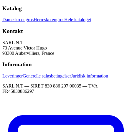
Katalog
Damesko engros
Herresko engros
Hele kataloget
Kontakt
SARL N.T
73 Avenue Victor Hugo
93300 Aubervilliers, France
Information
Leveringer
Generelle salgsbetingelser
Juridisk information
SARL N.T — SIRET 830 886 297 00035 — TVA
FR45830886297