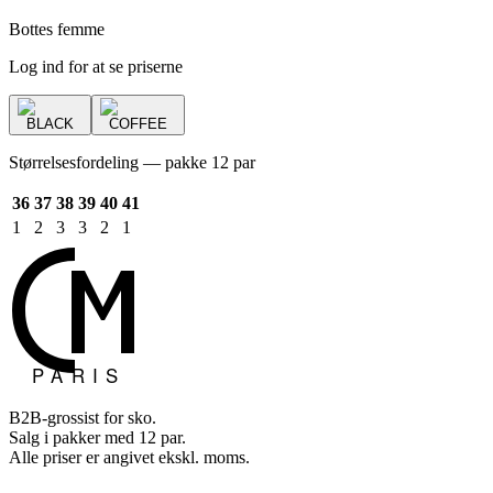
Bottes femme
Log ind for at se priserne
BLACK
COFFEE
Størrelsesfordeling — pakke 12 par
36
37
38
39
40
41
1
2
3
3
2
1
B2B-grossist for sko.
Salg i pakker med 12 par.
Alle priser er angivet ekskl. moms.