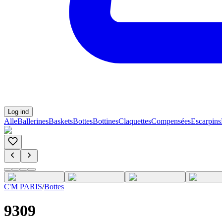
Log ind
Alle
Ballerines
Baskets
Bottes
Bottines
Claquettes
Compensées
Escarpins
C'M PARIS
/
Bottes
9309