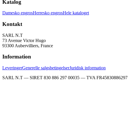
Katalog
Damesko engros
Herresko engros
Hele kataloget
Kontakt
SARL N.T
73 Avenue Victor Hugo
93300 Aubervilliers, France
Information
Leveringer
Generelle salgsbetingelser
Juridisk information
SARL N.T — SIRET 830 886 297 00035 — TVA FR45830886297