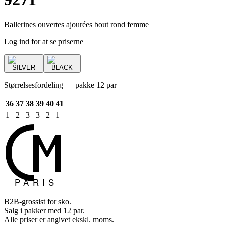
Ballerines ouvertes ajourées bout rond femme
Log ind for at se priserne
SILVER
BLACK
Størrelsesfordeling — pakke 12 par
36
37
38
39
40
41
1
2
3
3
2
1
B2B-grossist for sko.
Salg i pakker med 12 par.
Alle priser er angivet ekskl. moms.