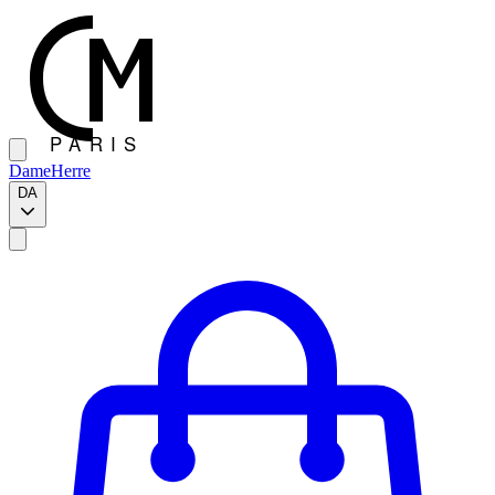
Dame
Herre
DA