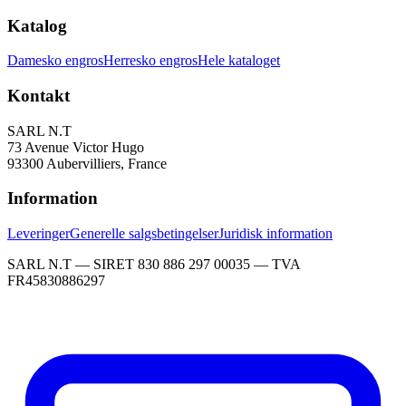
Katalog
Damesko engros
Herresko engros
Hele kataloget
Kontakt
SARL N.T
73 Avenue Victor Hugo
93300 Aubervilliers, France
Information
Leveringer
Generelle salgsbetingelser
Juridisk information
SARL N.T — SIRET 830 886 297 00035 — TVA
FR45830886297