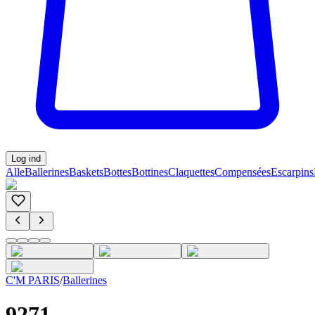
Log ind
Alle
Ballerines
Baskets
Bottes
Bottines
Claquettes
Compensées
Escarpins
C'M PARIS
/
Ballerines
9271