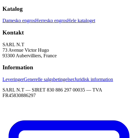
Katalog
Damesko engros
Herresko engros
Hele kataloget
Kontakt
SARL N.T
73 Avenue Victor Hugo
93300 Aubervilliers, France
Information
Leveringer
Generelle salgsbetingelser
Juridisk information
SARL N.T — SIRET 830 886 297 00035 — TVA
FR45830886297