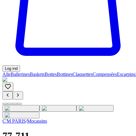
Log ind
Alle
Ballerines
Baskets
Bottes
Bottines
Claquettes
Compensées
Escarpins
C'M PARIS
/
Mocassins
77-711