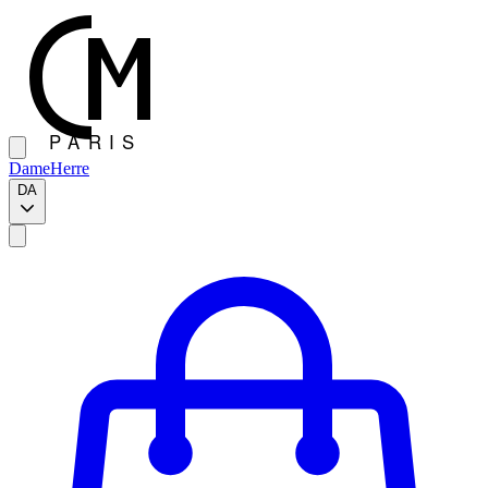
Dame
Herre
DA