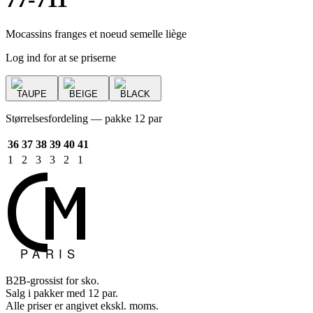
Mocassins franges et noeud semelle liège
Log ind for at se priserne
TAUPE
BEIGE
BLACK
Størrelsesfordeling — pakke 12 par
36
37
38
39
40
41
1
2
3
3
2
1
B2B-grossist for sko.
Salg i pakker med 12 par.
Alle priser er angivet ekskl. moms.