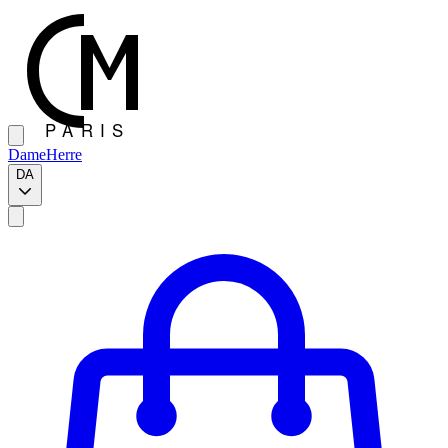
Dame
Herre
DA