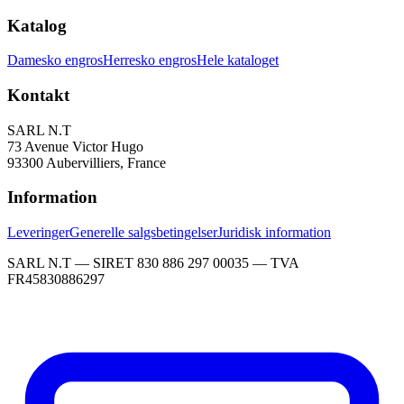
Katalog
Damesko engros
Herresko engros
Hele kataloget
Kontakt
SARL N.T
73 Avenue Victor Hugo
93300 Aubervilliers, France
Information
Leveringer
Generelle salgsbetingelser
Juridisk information
SARL N.T — SIRET 830 886 297 00035 — TVA
FR45830886297