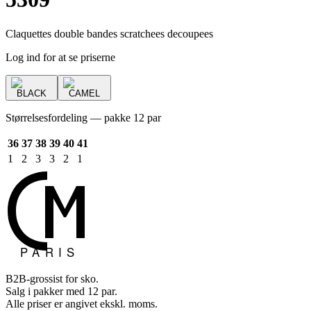
Claquettes double bandes scratchees decoupees
Log ind for at se priserne
BLACK
CAMEL
Størrelsesfordeling — pakke 12 par
36
37
38
39
40
41
1
2
3
3
2
1
B2B-grossist for sko.
Salg i pakker med 12 par.
Alle priser er angivet ekskl. moms.