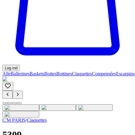
Log ind
Alle
Ballerines
Baskets
Bottes
Bottines
Claquettes
Compensées
Escarpins
C'M PARIS
/
Claquettes
5309