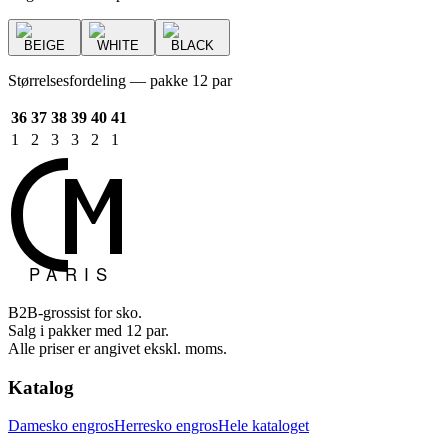
BEIGE
WHITE
BLACK
Størrelsesfordeling — pakke 12 par
36
37
38
39
40
41
1
2
3
3
2
1
B2B-grossist for sko.
Salg i pakker med 12 par.
Alle priser er angivet ekskl. moms.
Katalog
Damesko engros
Herresko engros
Hele kataloget