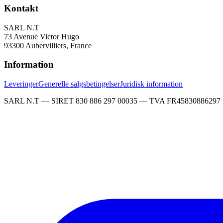
Kontakt
SARL N.T
73 Avenue Victor Hugo
93300 Aubervilliers, France
Information
Leveringer
Generelle salgsbetingelser
Juridisk information
SARL N.T — SIRET 830 886 297 00035 — TVA FR45830886297