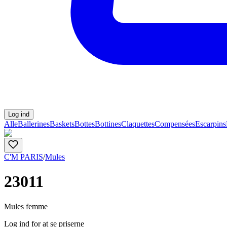
Log ind
Alle
Ballerines
Baskets
Bottes
Bottines
Claquettes
Compensées
Escarpins
C'M PARIS
/
Mules
23011
Mules femme
Log ind for at se priserne