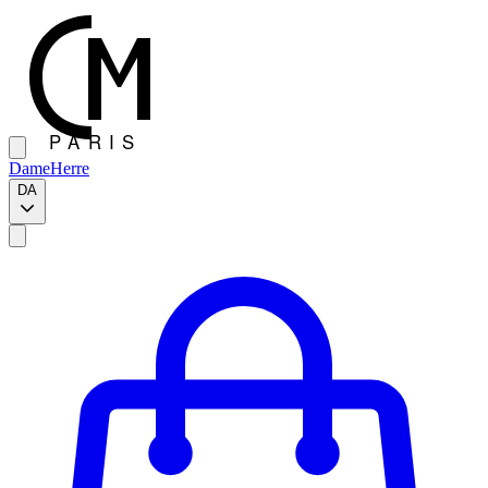
Dame
Herre
DA