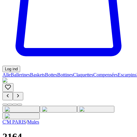
Log ind
Alle
Ballerines
Baskets
Bottes
Bottines
Claquettes
Compensées
Escarpins
C'M PARIS
/
Mules
2164