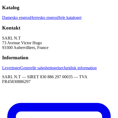
Katalog
Damesko engros
Herresko engros
Hele kataloget
Kontakt
SARL N.T
73 Avenue Victor Hugo
93300 Aubervilliers, France
Information
Leveringer
Generelle salgsbetingelser
Juridisk information
SARL N.T — SIRET 830 886 297 00035 — TVA
FR45830886297