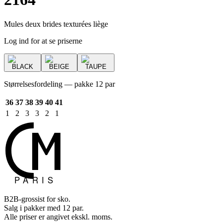
Mules deux brides texturées liège
Log ind for at se priserne
BLACK
BEIGE
TAUPE
Størrelsesfordeling — pakke 12 par
36
37
38
39
40
41
1
2
3
3
2
1
B2B-grossist for sko.
Salg i pakker med 12 par.
Alle priser er angivet ekskl. moms.