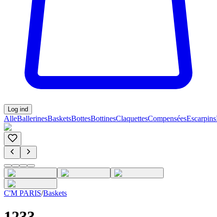
Log ind
Alle
Ballerines
Baskets
Bottes
Bottines
Claquettes
Compensées
Escarpins
C'M PARIS
/
Baskets
1233