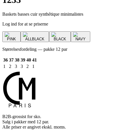
Baskets basses cuir synthétique minimalistes
Log ind for at se priserne
PINK
ALLBLACK
BLACK
NAVY
Størrelsesfordeling — pakke 12 par
36
37
38
39
40
41
1
2
3
3
2
1
B2B-grossist for sko.
Salg i pakker med 12 par.
Alle priser er angivet ekskl. moms.