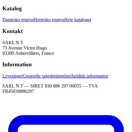
Katalog
Damesko engros
Herresko engros
Hele kataloget
Kontakt
SARL N.T
73 Avenue Victor Hugo
93300 Aubervilliers, France
Information
Leveringer
Generelle salgsbetingelser
Juridisk information
SARL N.T — SIRET 830 886 297 00035 — TVA
FR45830886297