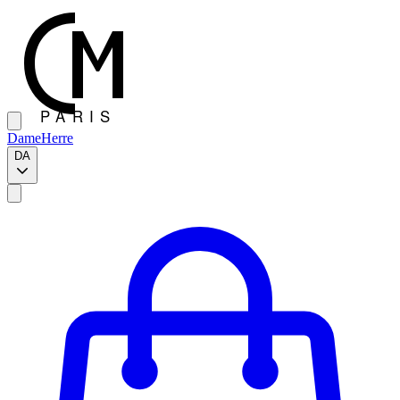
Dame
Herre
DA