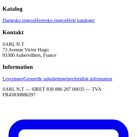
Katalog
Damesko engros
Herresko engros
Hele kataloget
Kontakt
SARL N.T
73 Avenue Victor Hugo
93300 Aubervilliers, France
Information
Leveringer
Generelle salgsbetingelser
Juridisk information
SARL N.T — SIRET 830 886 297 00035 — TVA
FR45830886297