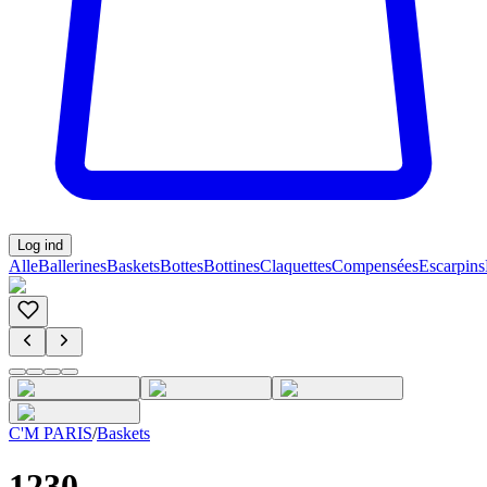
Log ind
Alle
Ballerines
Baskets
Bottes
Bottines
Claquettes
Compensées
Escarpins
C'M PARIS
/
Baskets
1230