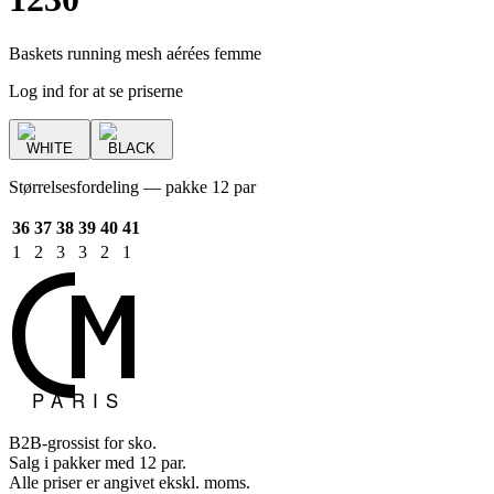
Baskets running mesh aérées femme
Log ind for at se priserne
WHITE
BLACK
Størrelsesfordeling — pakke 12 par
36
37
38
39
40
41
1
2
3
3
2
1
B2B-grossist for sko.
Salg i pakker med 12 par.
Alle priser er angivet ekskl. moms.