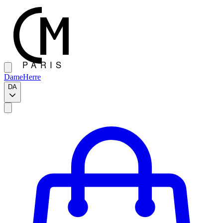
Dame
Herre
DA