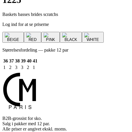
Baskets basses brides scratchs
Log ind for at se priserne
BEIGE
RED
PINK
BLACK
WHITE
Størrelsesfordeling — pakke 12 par
36
37
38
39
40
41
1
2
3
3
2
1
B2B-grossist for sko.
Salg i pakker med 12 par.
Alle priser er angivet ekskl. moms.