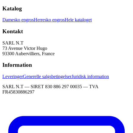
Katalog
Damesko engros
Herresko engros
Hele kataloget
Kontakt
SARL N.T
73 Avenue Victor Hugo
93300 Aubervilliers, France
Information
Leveringer
Generelle salgsbetingelser
Juridisk information
SARL N.T — SIRET 830 886 297 00035 — TVA
FR45830886297