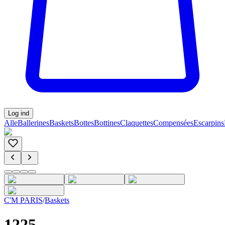
Log ind
Alle
Ballerines
Baskets
Bottes
Bottines
Claquettes
Compensées
Escarpins
C'M PARIS
/
Baskets
1225