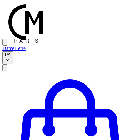
Dame
Herre
DA