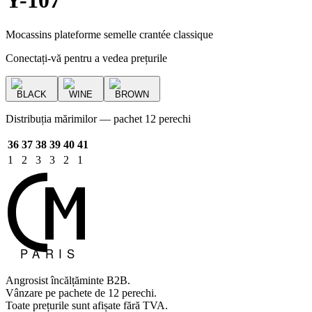
Y-107
Mocassins plateforme semelle crantée classique
Conectați-vă pentru a vedea prețurile
BLACK
WINE
BROWN
Distribuția mărimilor — pachet 12 perechi
36
37
38
39
40
41
1
2
3
3
2
1
Angrosist încălțăminte B2B.
Vânzare pe pachete de 12 perechi.
Toate prețurile sunt afișate fără TVA.