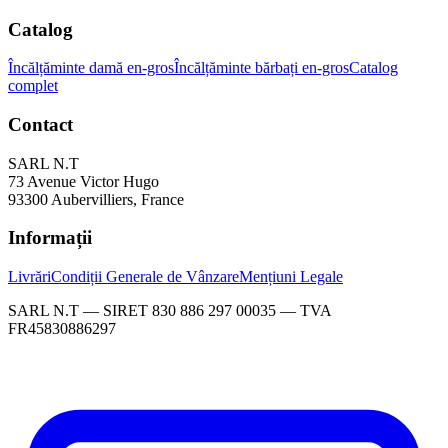
Catalog
Încălțăminte damă en-gros
Încălțăminte bărbați en-gros
Catalog
complet
Contact
SARL N.T
73 Avenue Victor Hugo
93300 Aubervilliers, France
Informații
Livrări
Condiții Generale de Vânzare
Mențiuni Legale
SARL N.T — SIRET 830 886 297 00035 — TVA
FR45830886297