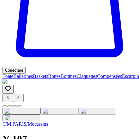
Conectare
Toate
Ballerines
Baskets
Bottes
Bottines
Claquettes
Compensées
Escarpin
C'M PARIS
/
Mocassins