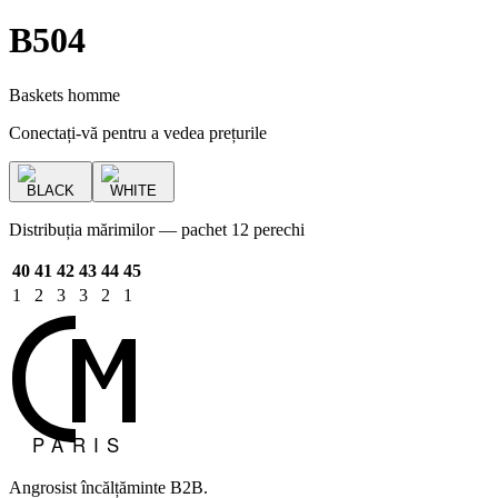
B504
Baskets homme
Conectați-vă pentru a vedea prețurile
BLACK
WHITE
Distribuția mărimilor — pachet 12 perechi
40
41
42
43
44
45
1
2
3
3
2
1
Angrosist încălțăminte B2B.