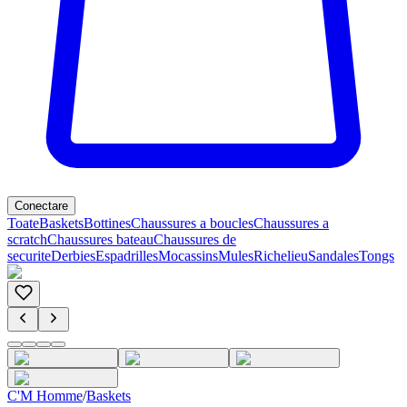
Conectare
Toate
Baskets
Bottines
Chaussures a boucles
Chaussures a
scratch
Chaussures bateau
Chaussures de
securite
Derbies
Espadrilles
Mocassins
Mules
Richelieu
Sandales
Tongs
C'M Homme
/
Baskets