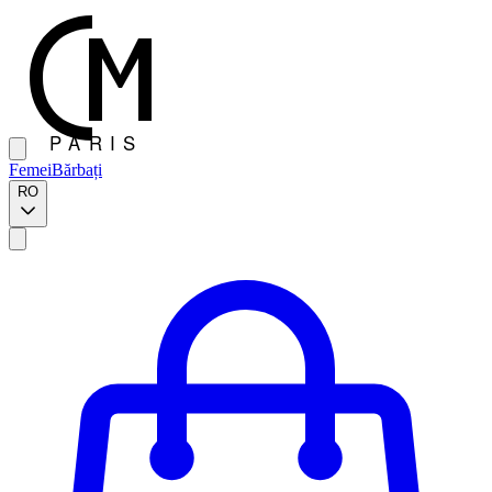
Femei
Bărbați
RO