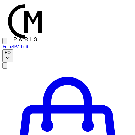
Femei
Bărbați
RO