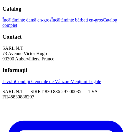
Catalog
Încălțăminte damă en-gros
Încălțăminte bărbați en-gros
Catalog
complet
Contact
SARL N.T
73 Avenue Victor Hugo
93300 Aubervilliers, France
Informații
Livrări
Condiții Generale de Vânzare
Mențiuni Legale
SARL N.T — SIRET 830 886 297 00035 — TVA
FR45830886297