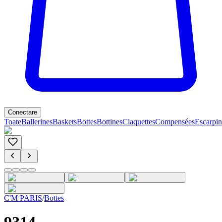
Conectare
Toate
Ballerines
Baskets
Bottes
Bottines
Claquettes
Compensées
Escarpin
C'M PARIS
/
Bottes