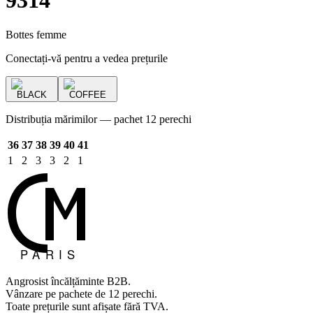
9314
Bottes femme
Conectați-vă pentru a vedea prețurile
BLACK
COFFEE
Distribuția mărimilor — pachet 12 perechi
36
37
38
39
40
41
1
2
3
3
2
1
Angrosist încălțăminte B2B.
Vânzare pe pachete de 12 perechi.
Toate prețurile sunt afișate fără TVA.