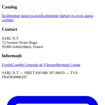
Catalog
Încălțăminte damă en-gros
Încălțăminte bărbați en-gros
Catalog
complet
Contact
SARL N.T
73 Avenue Victor Hugo
93300 Aubervilliers, France
Informații
Livrări
Condiții Generale de Vânzare
Mențiuni Legale
SARL N.T — SIRET 830 886 297 00035 — TVA
FR45830886297