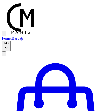
Femei
Bărbați
RO