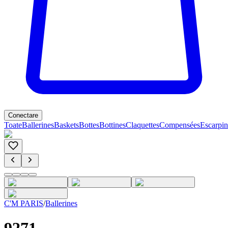
Conectare
Toate
Ballerines
Baskets
Bottes
Bottines
Claquettes
Compensées
Escarpin
C'M PARIS
/
Ballerines