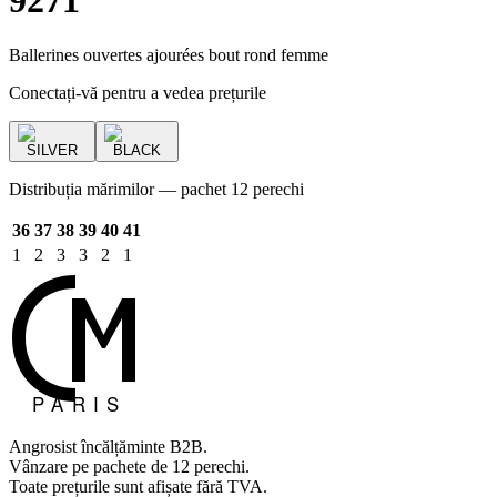
9271
Ballerines ouvertes ajourées bout rond femme
Conectați-vă pentru a vedea prețurile
SILVER
BLACK
Distribuția mărimilor — pachet 12 perechi
36
37
38
39
40
41
1
2
3
3
2
1
Angrosist încălțăminte B2B.
Vânzare pe pachete de 12 perechi.
Toate prețurile sunt afișate fără TVA.