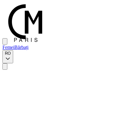
Femei
Bărbați
RO