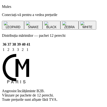
Mules
Conectați-vă pentru a vedea prețurile
LEOPARD
SNAKE
BLACK
ZEBRA
WHITE
Distribuția mărimilor — pachet 12 perechi
36
37
38
39
40
41
1
2
3
3
2
1
Angrosist încălțăminte B2B.
Vânzare pe pachete de 12 perechi.
Toate prețurile sunt afișate fără TVA.