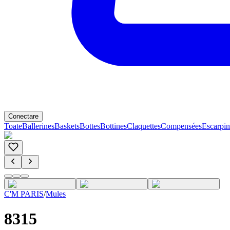
Conectare
Toate
Ballerines
Baskets
Bottes
Bottines
Claquettes
Compensées
Escarpin
C'M PARIS
/
Mules
8315