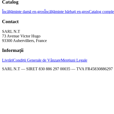
Catalog
Încălțăminte damă en-gros
Încălțăminte bărbați en-gros
Catalog comple
Contact
SARL N.T
73 Avenue Victor Hugo
93300 Aubervilliers, France
Informații
Livrări
Condiții Generale de Vânzare
Mențiuni Legale
SARL N.T — SIRET 830 886 297 00035 — TVA FR45830886297