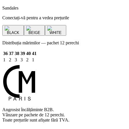
Sandales
Conectați-vă pentru a vedea prețurile
BLACK
BEIGE
WHITE
Distribuția mărimilor — pachet 12 perechi
36
37
38
39
40
41
1
2
3
3
2
1
Angrosist încălțăminte B2B.
Vânzare pe pachete de 12 perechi.
Toate prețurile sunt afișate fără TVA.