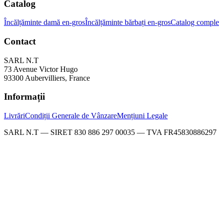
Catalog
Încălțăminte damă en-gros
Încălțăminte bărbați en-gros
Catalog comple
Contact
SARL N.T
73 Avenue Victor Hugo
93300 Aubervilliers, France
Informații
Livrări
Condiții Generale de Vânzare
Mențiuni Legale
SARL N.T — SIRET 830 886 297 00035 — TVA FR45830886297