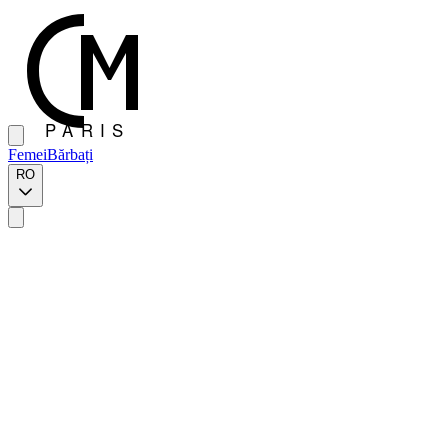
Femei
Bărbați
RO