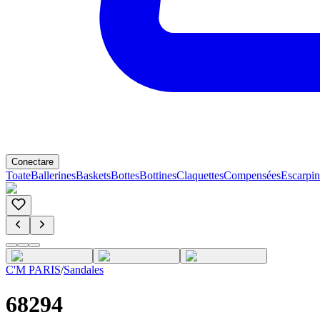
Conectare
Toate
Ballerines
Baskets
Bottes
Bottines
Claquettes
Compensées
Escarpin
C'M PARIS
/
Sandales
68294