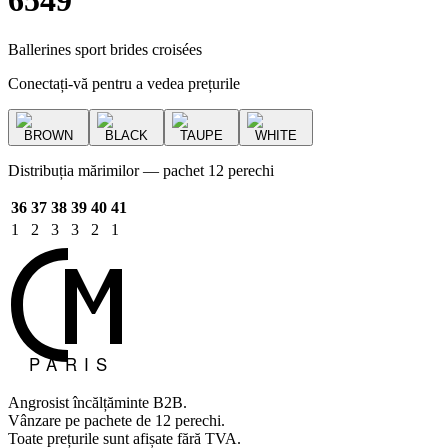
6549
Ballerines sport brides croisées
Conectați-vă pentru a vedea prețurile
BROWN
BLACK
TAUPE
WHITE
Distribuția mărimilor — pachet 12 perechi
36
37
38
39
40
41
1
2
3
3
2
1
Angrosist încălțăminte B2B.
Vânzare pe pachete de 12 perechi.
Toate prețurile sunt afișate fără TVA.