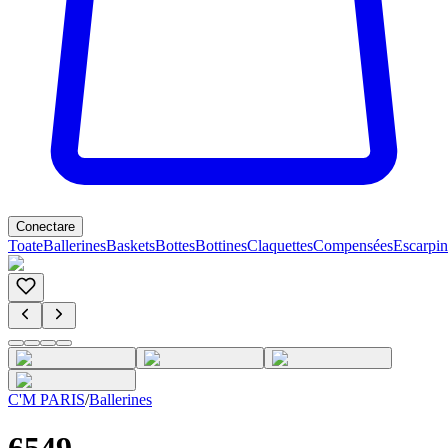
Conectare
Toate
Ballerines
Baskets
Bottes
Bottines
Claquettes
Compensées
Escarpin
C'M PARIS
/
Ballerines