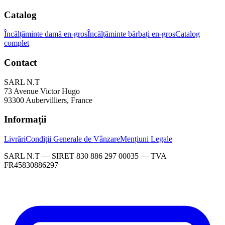
Catalog
Încălțăminte damă en-gros
Încălțăminte bărbați en-gros
Catalog
complet
Contact
SARL N.T
73 Avenue Victor Hugo
93300 Aubervilliers, France
Informații
Livrări
Condiții Generale de Vânzare
Mențiuni Legale
SARL N.T — SIRET 830 886 297 00035 — TVA
FR45830886297