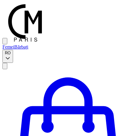
Femei
Bărbați
RO