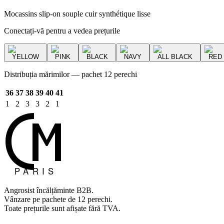
Mocassins slip-on souple cuir synthétique lisse
Conectați-vă pentru a vedea prețurile
YELLOW
PINK
BLACK
NAVY
ALL BLACK
RED
Distribuția mărimilor — pachet 12 perechi
36
37
38
39
40
41
1
2
3
3
2
1
Angrosist încălțăminte B2B.
Vânzare pe pachete de 12 perechi.
Toate prețurile sunt afișate fără TVA.