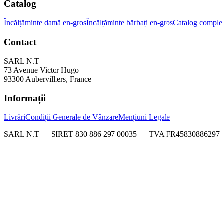
Catalog
Încălțăminte damă en-gros
Încălțăminte bărbați en-gros
Catalog comple
Contact
SARL N.T
73 Avenue Victor Hugo
93300 Aubervilliers, France
Informații
Livrări
Condiții Generale de Vânzare
Mențiuni Legale
SARL N.T — SIRET 830 886 297 00035 — TVA FR45830886297