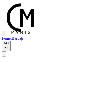
Femei
Bărbați
RO