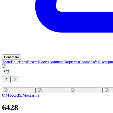
Conectare
Toate
Ballerines
Baskets
Bottes
Bottines
Claquettes
Compensées
Escarpin
C'M PARIS
/
Mocassins
6428