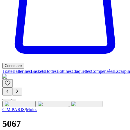
Conectare
Toate
Ballerines
Baskets
Bottes
Bottines
Claquettes
Compensées
Escarpin
C'M PARIS
/
Mules
5067