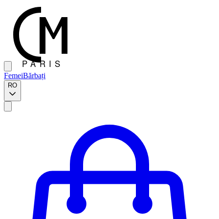
Femei
Bărbați
RO