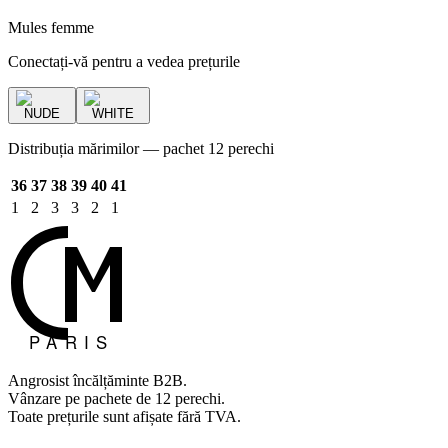
Mules femme
Conectați-vă pentru a vedea prețurile
NUDE
WHITE
Distribuția mărimilor — pachet 12 perechi
36
37
38
39
40
41
1
2
3
3
2
1
Angrosist încălțăminte B2B.
Vânzare pe pachete de 12 perechi.
Toate prețurile sunt afișate fără TVA.