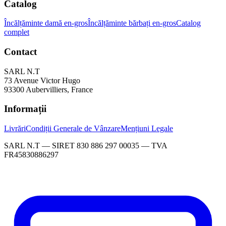
Catalog
Încălțăminte damă en-gros
Încălțăminte bărbați en-gros
Catalog
complet
Contact
SARL N.T
73 Avenue Victor Hugo
93300 Aubervilliers, France
Informații
Livrări
Condiții Generale de Vânzare
Mențiuni Legale
SARL N.T — SIRET 830 886 297 00035 — TVA
FR45830886297