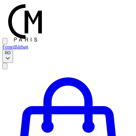
Femei
Bărbați
RO