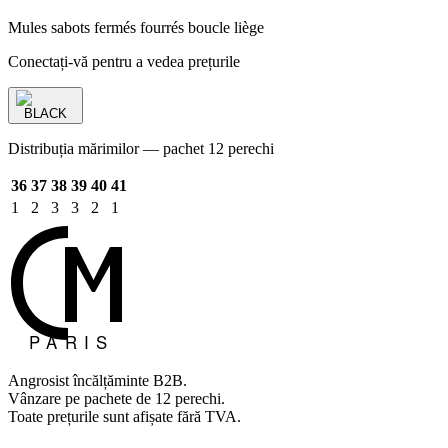
Mules sabots fermés fourrés boucle liège
Conectați-vă pentru a vedea prețurile
BLACK
Distribuția mărimilor — pachet 12 perechi
36
37
38
39
40
41
1
2
3
3
2
1
Angrosist încălțăminte B2B.
Vânzare pe pachete de 12 perechi.
Toate prețurile sunt afișate fără TVA.