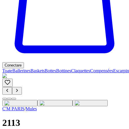
Conectare
Toate
Ballerines
Baskets
Bottes
Bottines
Claquettes
Compensées
Escarpin
C'M PARIS
/
Mules
2113