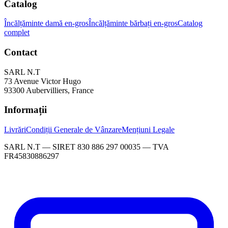
Catalog
Încălțăminte damă en-gros
Încălțăminte bărbați en-gros
Catalog
complet
Contact
SARL N.T
73 Avenue Victor Hugo
93300 Aubervilliers, France
Informații
Livrări
Condiții Generale de Vânzare
Mențiuni Legale
SARL N.T — SIRET 830 886 297 00035 — TVA
FR45830886297