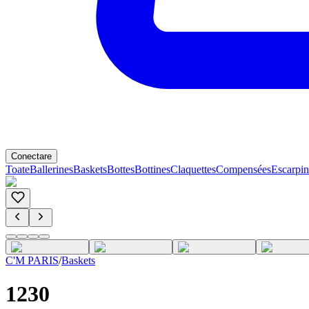
Conectare
Toate
Ballerines
Baskets
Bottes
Bottines
Claquettes
Compensées
Escarpin
C'M PARIS
/
Baskets
1230