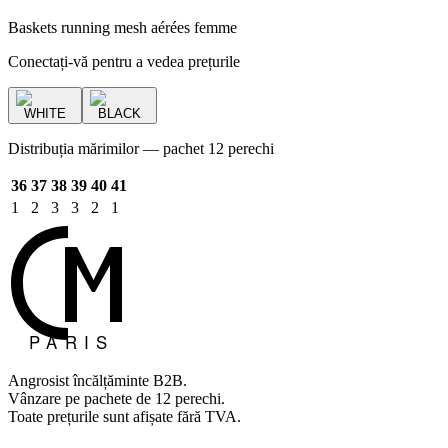
Baskets running mesh aérées femme
Conectați-vă pentru a vedea prețurile
WHITE
BLACK
Distribuția mărimilor — pachet 12 perechi
36
37
38
39
40
41
1
2
3
3
2
1
Angrosist încălțăminte B2B.
Vânzare pe pachete de 12 perechi.
Toate prețurile sunt afișate fără TVA.