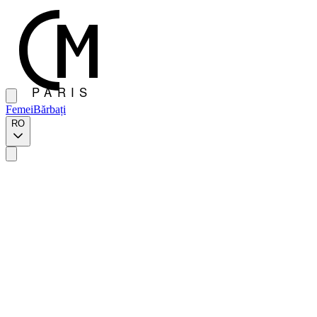
Femei
Bărbați
RO