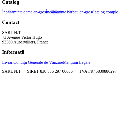
Catalog
Încălțăminte damă en-gros
Încălțăminte bărbați en-gros
Catalog comple
Contact
SARL N.T
73 Avenue Victor Hugo
93300 Aubervilliers, France
Informații
Livrări
Condiții Generale de Vânzare
Mențiuni Legale
SARL N.T — SIRET 830 886 297 00035 — TVA FR45830886297