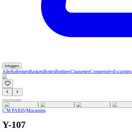
Inloggen
Alle
Ballerines
Baskets
Bottes
Bottines
Claquettes
Compensées
Escarpins
C'M PARIS
/
Mocassins
Y-107