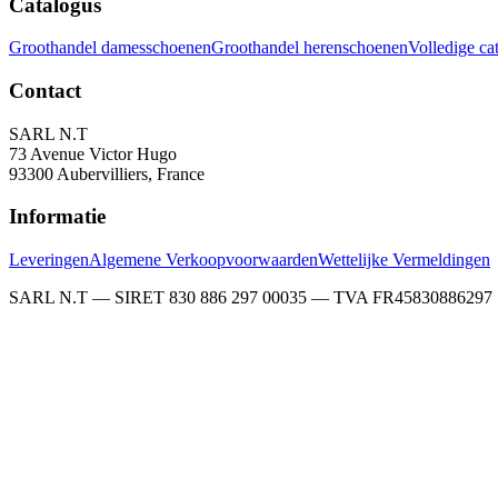
Catalogus
Groothandel damesschoenen
Groothandel herenschoenen
Volledige ca
Contact
SARL N.T
73 Avenue Victor Hugo
93300 Aubervilliers, France
Informatie
Leveringen
Algemene Verkoopvoorwaarden
Wettelijke Vermeldingen
SARL N.T — SIRET 830 886 297 00035 — TVA FR45830886297