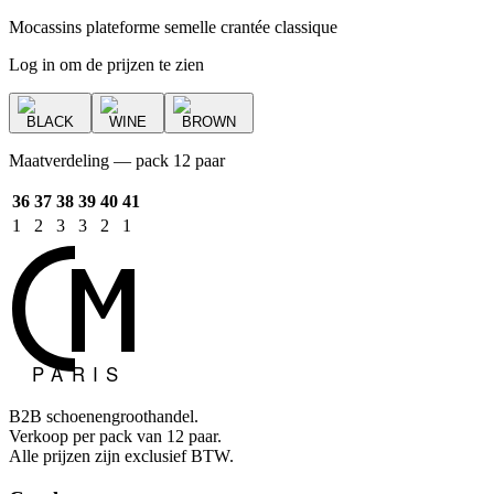
Mocassins plateforme semelle crantée classique
Log in om de prijzen te zien
BLACK
WINE
BROWN
Maatverdeling — pack 12 paar
36
37
38
39
40
41
1
2
3
3
2
1
B2B schoenengroothandel.
Verkoop per pack van 12 paar.
Alle prijzen zijn exclusief BTW.