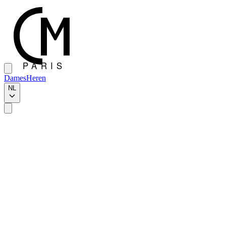
Dames
Heren
NL