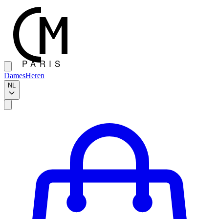
Dames
Heren
NL