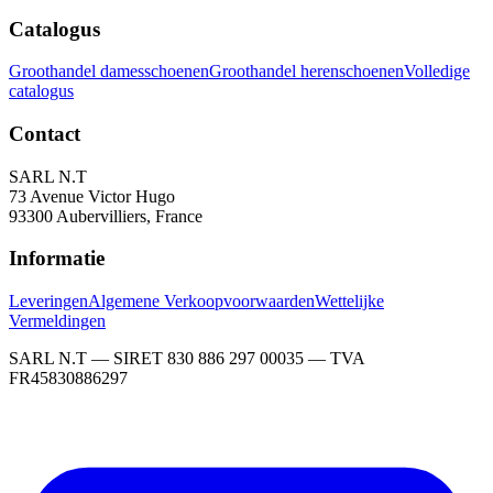
Catalogus
Groothandel damesschoenen
Groothandel herenschoenen
Volledige
catalogus
Contact
SARL N.T
73 Avenue Victor Hugo
93300 Aubervilliers, France
Informatie
Leveringen
Algemene Verkoopvoorwaarden
Wettelijke
Vermeldingen
SARL N.T — SIRET 830 886 297 00035 — TVA
FR45830886297