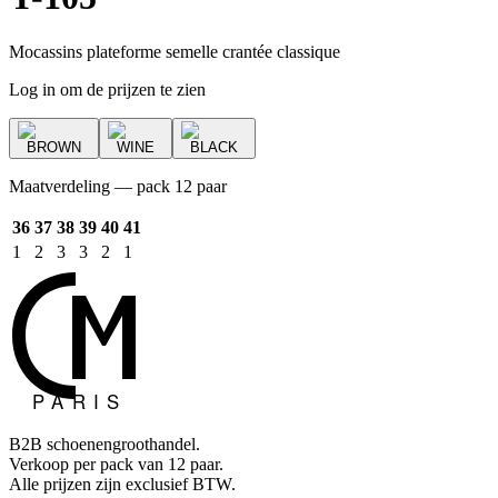
Mocassins plateforme semelle crantée classique
Log in om de prijzen te zien
BROWN
WINE
BLACK
Maatverdeling — pack 12 paar
36
37
38
39
40
41
1
2
3
3
2
1
B2B schoenengroothandel.
Verkoop per pack van 12 paar.
Alle prijzen zijn exclusief BTW.