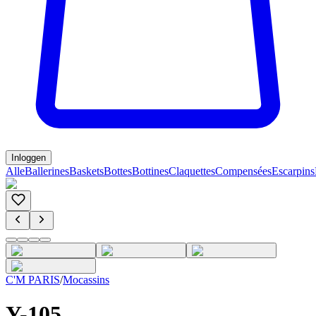
Inloggen
Alle
Ballerines
Baskets
Bottes
Bottines
Claquettes
Compensées
Escarpins
C'M PARIS
/
Mocassins
Y-105