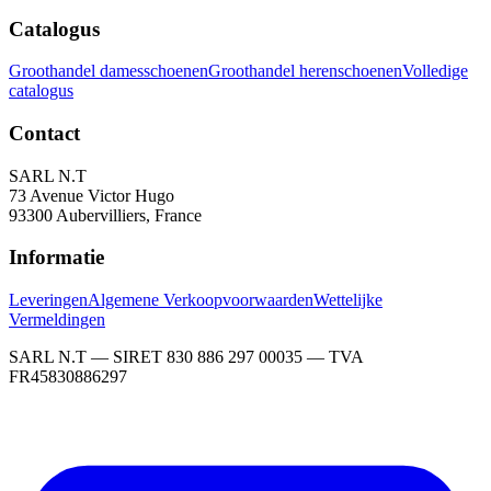
Catalogus
Groothandel damesschoenen
Groothandel herenschoenen
Volledige
catalogus
Contact
SARL N.T
73 Avenue Victor Hugo
93300 Aubervilliers, France
Informatie
Leveringen
Algemene Verkoopvoorwaarden
Wettelijke
Vermeldingen
SARL N.T — SIRET 830 886 297 00035 — TVA
FR45830886297