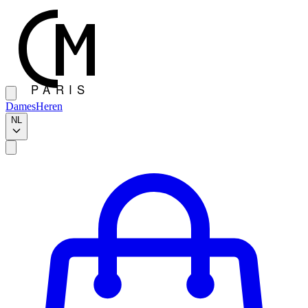
Dames
Heren
NL