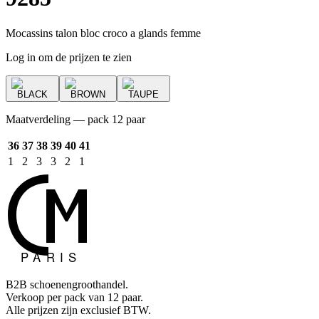
Mocassins talon bloc croco a glands femme
Log in om de prijzen te zien
BLACK
BROWN
TAUPE
Maatverdeling — pack 12 paar
36
37
38
39
40
41
1
2
3
3
2
1
B2B schoenengroothandel.
Verkoop per pack van 12 paar.
Alle prijzen zijn exclusief BTW.