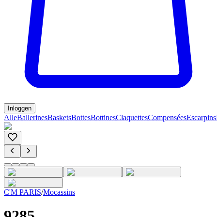
Inloggen
Alle
Ballerines
Baskets
Bottes
Bottines
Claquettes
Compensées
Escarpins
C'M PARIS
/
Mocassins
9285