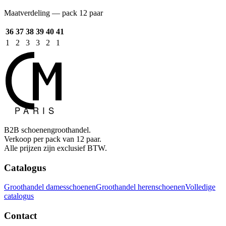
Maatverdeling — pack 12 paar
36
37
38
39
40
41
1
2
3
3
2
1
B2B schoenengroothandel.
Verkoop per pack van 12 paar.
Alle prijzen zijn exclusief BTW.
Catalogus
Groothandel damesschoenen
Groothandel herenschoenen
Volledige
catalogus
Contact