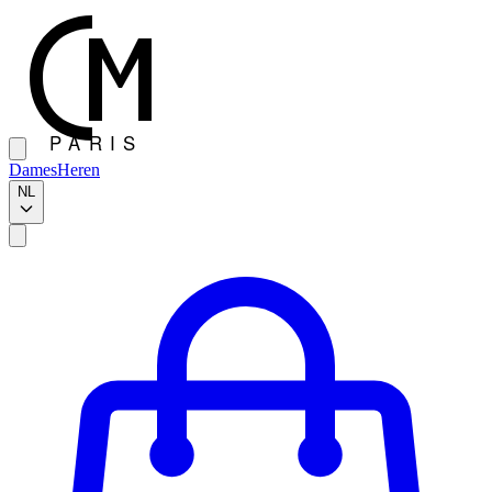
Dames
Heren
NL