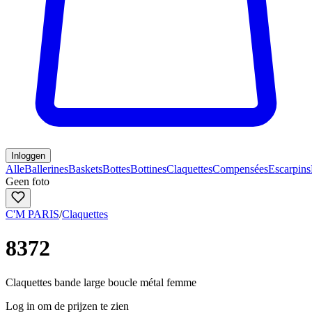
Inloggen
Alle
Ballerines
Baskets
Bottes
Bottines
Claquettes
Compensées
Escarpins
Geen foto
C'M PARIS
/
Claquettes
8372
Claquettes bande large boucle métal femme
Log in om de prijzen te zien