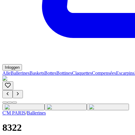
Inloggen
Alle
Ballerines
Baskets
Bottes
Bottines
Claquettes
Compensées
Escarpins
C'M PARIS
/
Ballerines
8322