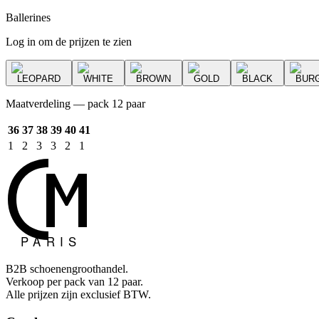
Ballerines
Log in om de prijzen te zien
LEOPARD
WHITE
BROWN
GOLD
BLACK
BUR
Maatverdeling — pack 12 paar
36
37
38
39
40
41
1
2
3
3
2
1
B2B schoenengroothandel.
Verkoop per pack van 12 paar.
Alle prijzen zijn exclusief BTW.