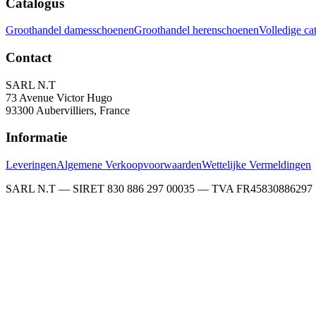
Catalogus
Groothandel damesschoenen
Groothandel herenschoenen
Volledige ca
Contact
SARL N.T
73 Avenue Victor Hugo
93300 Aubervilliers, France
Informatie
Leveringen
Algemene Verkoopvoorwaarden
Wettelijke Vermeldingen
SARL N.T — SIRET 830 886 297 00035 — TVA FR45830886297