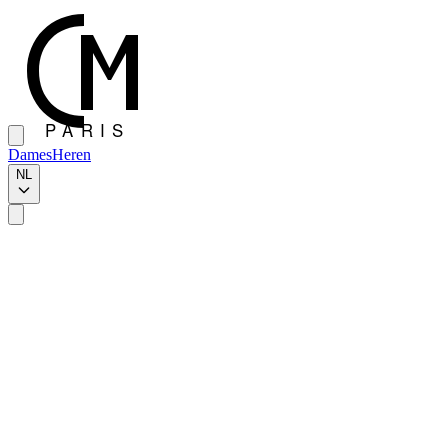
Dames
Heren
NL