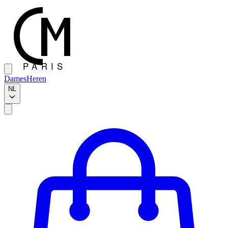
Dames
Heren
NL