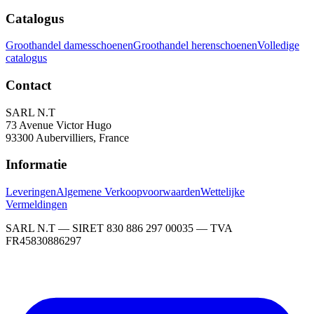
Catalogus
Groothandel damesschoenen
Groothandel herenschoenen
Volledige
catalogus
Contact
SARL N.T
73 Avenue Victor Hugo
93300 Aubervilliers, France
Informatie
Leveringen
Algemene Verkoopvoorwaarden
Wettelijke
Vermeldingen
SARL N.T — SIRET 830 886 297 00035 — TVA
FR45830886297