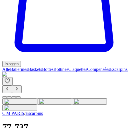
Inloggen
Alle
Ballerines
Baskets
Bottes
Bottines
Claquettes
Compensées
Escarpins
C'M PARIS
/
Escarpins
77-737