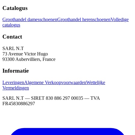
Catalogus
Groothandel damesschoenen
Groothandel herenschoenen
Volledige
catalogus
Contact
SARL N.T
73 Avenue Victor Hugo
93300 Aubervilliers, France
Informatie
Leveringen
Algemene Verkoopvoorwaarden
Wettelijke
Vermeldingen
SARL N.T — SIRET 830 886 297 00035 — TVA
FR45830886297