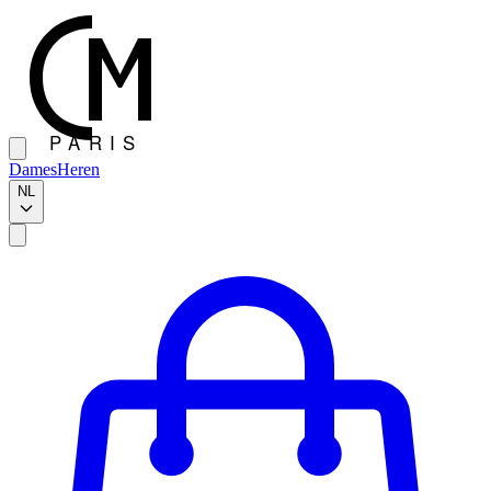
Dames
Heren
NL