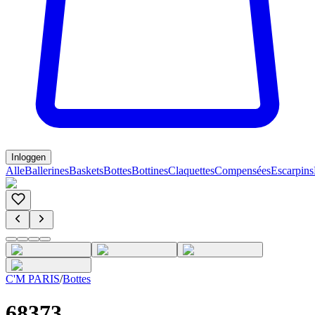
Inloggen
Alle
Ballerines
Baskets
Bottes
Bottines
Claquettes
Compensées
Escarpins
C'M PARIS
/
Bottes
68373